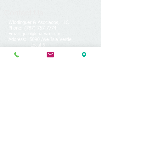
Contact Us
Wlodinguer & Asociados, LLC
Phone:
(787) 757-7774
Email: julio@cpa-wa.com
Address: 5890 Ave Isla Verde
Local 6
Carolina, PR 00979
Socialize with us
Subscribete a nuestro listado de e-mail!
Acepto la política de privacidad.
Enviar